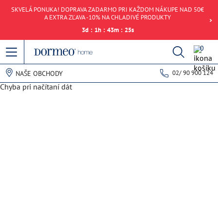
SKVELÁ PONUKA! DOPRAVA ZADARMO PRI KAŽDOM NÁKUPE NAD 50€
A EXTRA ZĽAVA -10% NA CHLADIVÉ PRODUKTY
3
d
:
1
h
:
43
m
:
24
s
0
02/ 90 900 124
NAŠE OBCHODY
Chyba pri načítaní dát