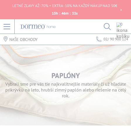
LETNÉ ZĽAVY AŽ -70% + EXTRA -10% NA KAŽDÝ NÁKUP NAD 50€
15
h
:
46
m
:
33
s
0
02/ 90 900 124
NAŠE OBCHODY
PAPLÓNY
Vybrali sme pre vás tie najkvalitnejšie materiály či už hľadáte
prikrývku na leto, hrubší zimný paplón alebo riešenie na celý
rok.