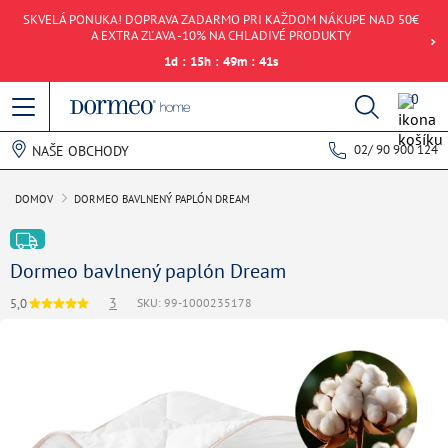
SKVELÁ PONUKA! DOPRAVA ZADARMO PRI KAŽDOM NÁKUPE NAD 50€
A EXTRA ZĽAVA -10% NA CHLADIVÉ PRODUKTY
1
d
:
15
h
:
49
m
:
41
s
0
02/ 90 900 124
NAŠE OBCHODY
DOMOV
DORMEO BAVLNENÝ PAPLÓN DREAM
Dormeo bavlnený paplón Dream
3
5,0
SKU: 99-1000235178