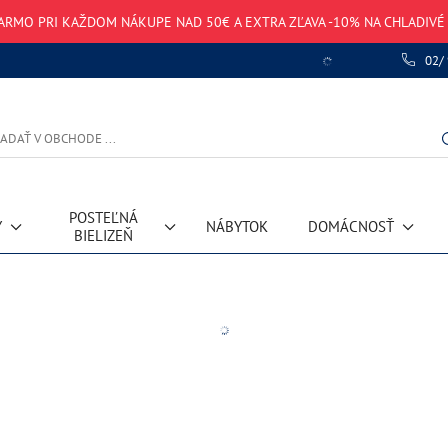
ARMO PRI KAŽDOM NÁKUPE NAD 50€ A EXTRA ZĽAVA -10% NA CHLADIV
02/
POSTEĽNÁ
Y
NÁBYTOK
DOMÁCNOSŤ
BIELIZEŇ