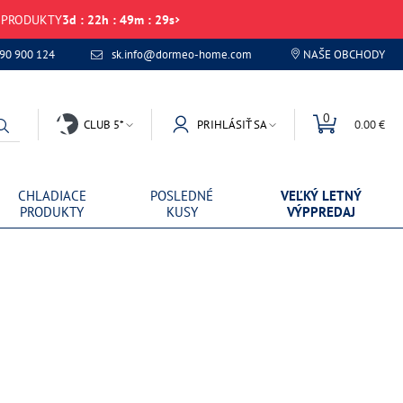
É PRODUKTY
3
d
:
22
h
:
49
m
:
29
s
 90 900 124
sk.info@dormeo-home.com
NAŠE OBCHODY
0
CLUB 5*
PRIHLÁSIŤ SA
0.00 €
CHLADIACE
POSLEDNÉ
VEĽKÝ LETNÝ
PRODUKTY
KUSY
VÝPPREDAJ