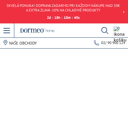
SKVELÁ PONUKA! DOPRAVA ZADARMO PRI KAŽDOM NÁKUPE NAD 50€
A EXTRA ZĽAVA -10% NA CHLADIVÉ PRODUKTY
2
d
:
18
h
:
10
m
:
45
s
0
02/ 90 900 124
NAŠE OBCHODY
Chyba pri načítaní dát