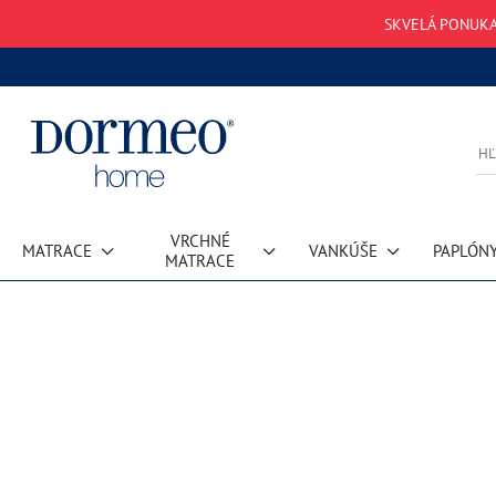
SKVELÁ PONUKA
VRCHNÉ
MATRACE
VANKÚŠE
PAPLÓN
MATRACE
Chyba pri načítaní dát