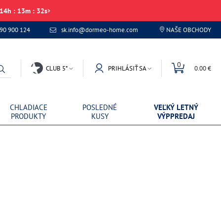
14
h
:
13
m
:
32
s
 90 900 124
sk.info@dormeo-home.com
NAŠE OBCHODY
0
CLUB 5*
PRIHLÁSIŤ SA
0.00 €
CHLADIACE
POSLEDNÉ
VEĽKÝ LETNÝ
PRODUKTY
KUSY
VÝPPREDAJ