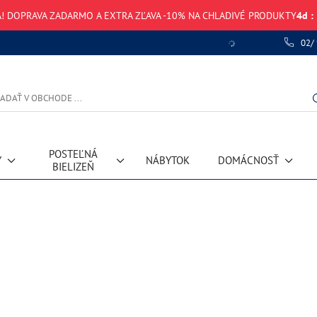
! DOPRAVA ZADARMO A EXTRA ZĽAVA -10% NA CHLADIVÉ PRODUKTY
4
d
:
02/
POSTEĽNÁ
Y
NÁBYTOK
DOMÁCNOSŤ
BIELIZEŇ