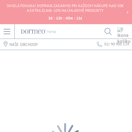
SKVELÁ PONUKA! DOPRAVA ZADARMO PRI KAŽDOM NÁKUPE NAD 50€
A EXTRA ZĽAVA -10% NA CHLADIVÉ PRODUKTY
2
d
:
12
h
:
43
m
:
11
s
0
02/ 90 900 124
NAŠE OBCHODY