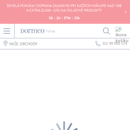
SKVELÁ PONUKA! DOPRAVA ZADARMO PRI KAŽDOM NÁKUPE NAD 50€
A EXTRA ZĽAVA -10% NA CHLADIVÉ PRODUKTY
3
d
:
1
h
:
57
m
:
23
s
0
02/ 90 900 124
NAŠE OBCHODY