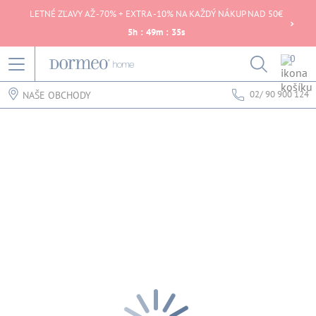
LETNÉ ZĽAVY AŽ -70% + EXTRA -10% NA KAŽDÝ NÁKUP NAD 50€
5
h
:
49
m
:
35
s
0
02/ 90 900 124
NAŠE OBCHODY