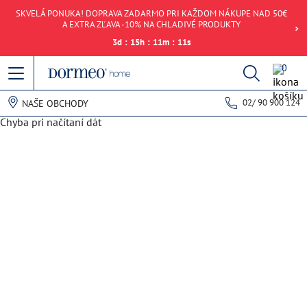
SKVELÁ PONUKA! DOPRAVA ZADARMO PRI KAŽDOM NÁKUPE NAD 50€
A EXTRA ZĽAVA -10% NA CHLADIVÉ PRODUKTY
3
d
:
15
h
:
11
m
:
11
s
0
02/ 90 900 124
NAŠE OBCHODY
Chyba pri načítaní dát