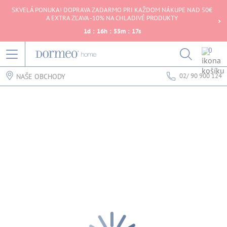
SKVELÁ PONUKA! DOPRAVA ZADARMO PRI KAŽDOM NÁKUPE NAD 50€
A EXTRA ZĽAVA -10% NA CHLADIVÉ PRODUKTY
1
d
:
16
h
:
55
m
:
17
s
0
02/ 90 900 124
NAŠE OBCHODY