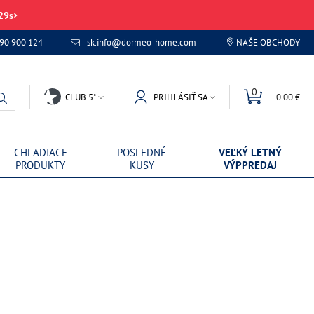
29
s
 90 900 124
sk.info@dormeo-home.com
NAŠE OBCHODY
0
CLUB 5*
PRIHLÁSIŤ SA
0.00 €
CHLADIACE
POSLEDNÉ
VEĽKÝ LETNÝ
PRODUKTY
KUSY
VÝPPREDAJ