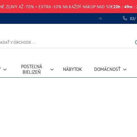
NÉ ZĽAVY AŽ -70% + EXTRA -10% NA KAŽDÝ NÁKUP NAD 50€
20
h
:
49
m
:
02/
POSTEĽNÁ
Y
NÁBYTOK
DOMÁCNOSŤ
BIELIZEŇ