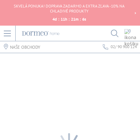
SKVELÁ PONUKA! DOPRAVA ZADARMO A EXTRA ZĽAVA -10% NA
CHLADIVÉ PRODUKTY
4
d
:
11
h
:
21
m
:
6
s
0
02/ 90 900 124
NAŠE OBCHODY