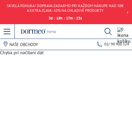
SKVELÁ PONUKA! DOPRAVA ZADARMO PRI KAŽDOM NÁKUPE NAD 50€
A EXTRA ZĽAVA -10% NA CHLADIVÉ PRODUKTY
3
d
:
18
h
:
17
m
:
23
s
0
02/ 90 900 124
NAŠE OBCHODY
Chyba pri načítaní dát