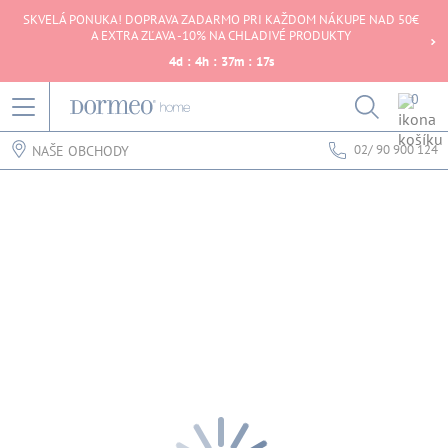
SKVELÁ PONUKA! DOPRAVA ZADARMO PRI KAŽDOM NÁKUPE NAD 50€
A EXTRA ZĽAVA -10% NA CHLADIVÉ PRODUKTY
4
d
:
4
h
:
37
m
:
17
s
0
02/ 90 900 124
NAŠE OBCHODY