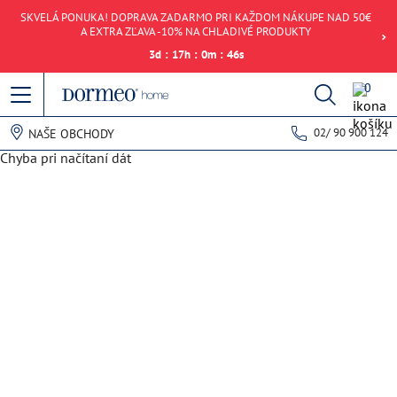
SKVELÁ PONUKA! DOPRAVA ZADARMO PRI KAŽDOM NÁKUPE NAD 50€
A EXTRA ZĽAVA -10% NA CHLADIVÉ PRODUKTY
3
d
:
17
h
:
0
m
:
46
s
0
02/ 90 900 124
NAŠE OBCHODY
Chyba pri načítaní dát