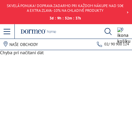
SKVELÁ PONUKA! DOPRAVA ZADARMO PRI KAŽDOM NÁKUPE NAD 50€
A EXTRA ZĽAVA -10% NA CHLADIVÉ PRODUKTY
3
d
:
9
h
:
52
m
:
37
s
0
02/ 90 900 124
NAŠE OBCHODY
Chyba pri načítaní dát