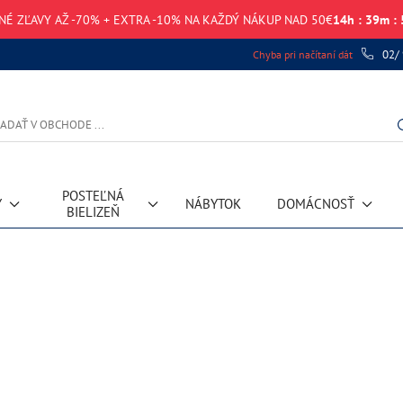
NÉ ZĽAVY AŽ -70% + EXTRA -10% NA KAŽDÝ NÁKUP NAD 50€
14
h
:
39
m
:
02/
Chyba pri načítaní dát
POSTEĽNÁ
Y
NÁBYTOK
DOMÁCNOSŤ
BIELIZEŇ