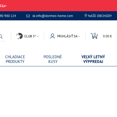
51
s
 90 900 124
sk.info@dormeo-home.com
NAŠE OBCHODY
0
CLUB 5*
PRIHLÁSIŤ SA
0.00 €
CHLADIACE
POSLEDNÉ
VEĽKÝ LETNÝ
PRODUKTY
KUSY
VÝPPREDAJ