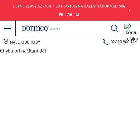
LETNÉ ZĽAVY AŽ -70% + EXTRA -10% NA KAŽDÝ NÁKUP NAD 50€
9
h
:
7
m
:
1
s
0
02/ 90 900 124
NAŠE OBCHODY
Chyba pri načítaní dát