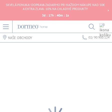
SKVELÁ PONUKA! DOPRAVA ZADARMO PRI KAŽDOM NÁKUPE NAD 50€
A EXTRA ZĽAVA -10% NA CHLADIVÉ PRODUKTY
3
d
:
17
h
:
40
m
:
1
s
0
02/ 90 900 124
NAŠE OBCHODY