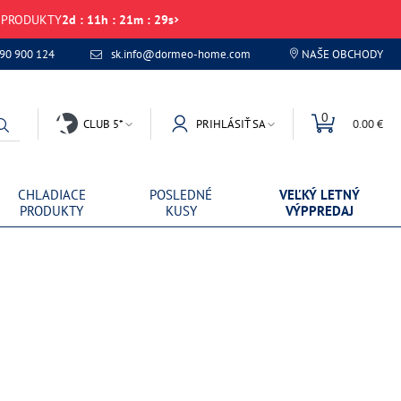
É PRODUKTY
2
d
:
11
h
:
21
m
:
29
s
 90 900 124
sk.info@dormeo-home.com
NAŠE OBCHODY
0
CLUB 5*
PRIHLÁSIŤ SA
0.00 €
CHLADIACE
POSLEDNÉ
VEĽKÝ LETNÝ
PRODUKTY
KUSY
VÝPPREDAJ