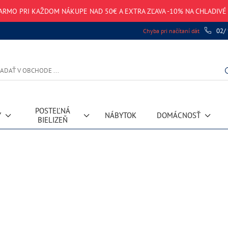
ARMO PRI KAŽDOM NÁKUPE NAD 50€ A EXTRA ZĽAVA -10% NA CHLADIV
02/
Chyba pri načítaní dát
POSTEĽNÁ
Y
NÁBYTOK
DOMÁCNOSŤ
BIELIZEŇ