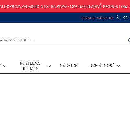
! DOPRAVA ZADARMO A EXTRA ZĽAVA -10% NA CHLADIVÉ PRODUKTY
4
d
:
02/
Chyba pri načítaní dát
POSTEĽNÁ
Y
NÁBYTOK
DOMÁCNOSŤ
BIELIZEŇ