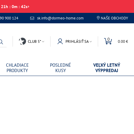
21
h
:
0
m
:
42
s
 90 900 124
sk.info@dormeo-home.com
NAŠE OBCHODY
0
CLUB 5*
PRIHLÁSIŤ SA
0.00 €
CHLADIACE
POSLEDNÉ
VEĽKÝ LETNÝ
PRODUKTY
KUSY
VÝPPREDAJ