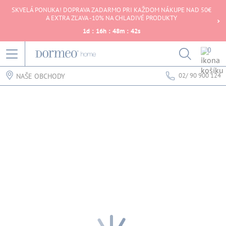
SKVELÁ PONUKA! DOPRAVA ZADARMO PRI KAŽDOM NÁKUPE NAD 50€
A EXTRA ZĽAVA -10% NA CHLADIVÉ PRODUKTY
1
d
:
16
h
:
48
m
:
42
s
0
02/ 90 900 124
NAŠE OBCHODY