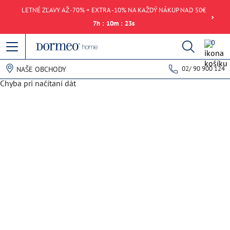
LETNÉ ZĽAVY AŽ -70% + EXTRA -10% NA KAŽDÝ NÁKUP NAD 50€
7
h
:
10
m
:
23
s
0
02/ 90 900 124
NAŠE OBCHODY
Chyba pri načítaní dát