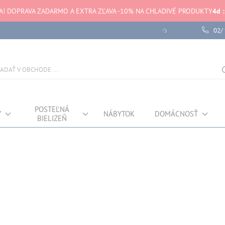
! DOPRAVA ZADARMO A EXTRA ZĽAVA -10% NA CHLADIVÉ PRODUKTY
4
d
:
02/
Chyba pri načítaní dát
POSTEĽNÁ
Y
NÁBYTOK
DOMÁCNOSŤ
BIELIZEŇ