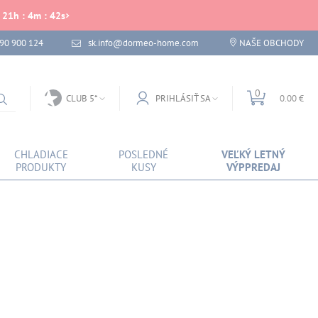
21
h
:
4
m
:
42
s
 90 900 124
sk.info@dormeo-home.com
NAŠE OBCHODY
0
CLUB 5*
PRIHLÁSIŤ SA
0.00 €
CHLADIACE
POSLEDNÉ
VEĽKÝ LETNÝ
PRODUKTY
KUSY
VÝPPREDAJ