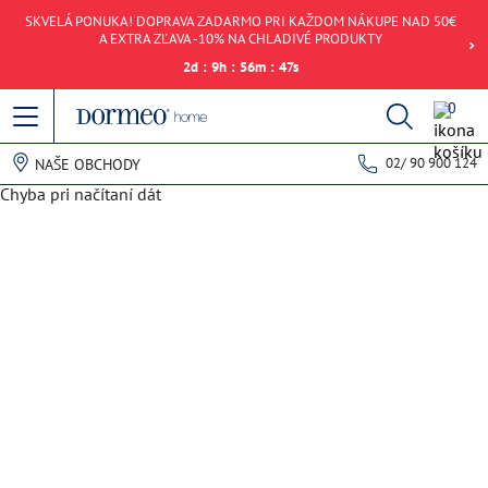
SKVELÁ PONUKA! DOPRAVA ZADARMO PRI KAŽDOM NÁKUPE NAD 50€
A EXTRA ZĽAVA -10% NA CHLADIVÉ PRODUKTY
2
d
:
9
h
:
56
m
:
47
s
0
02/ 90 900 124
NAŠE OBCHODY
Chyba pri načítaní dát