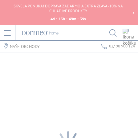
SKVELÁ PONUKA! DOPRAVA ZADARMO A EXTRA ZĽAVA -10% NA
CHLADIVÉ PRODUKTY
4
d
:
13
h
:
49
m
:
39
s
0
02/ 90 900 124
NAŠE OBCHODY