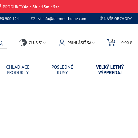
VÉ PRODUKTY
4
d
:
8
h
:
13
m
:
5
s
 90 900 124
sk.info@dormeo-home.com
NAŠE OBCHODY
0
CLUB 5*
PRIHLÁSIŤ SA
0.00 €
CHLADIACE
POSLEDNÉ
VEĽKÝ LETNÝ
PRODUKTY
KUSY
VÝPPREDAJ