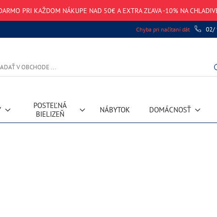
DARMO PRI KAŽDOM NÁKUPE NAD 50€ A EXTRA ZĽAVA -10% NA CHLADI
02/
Chyba pri načítaní dát
POSTEĽNÁ
Y
NÁBYTOK
DOMÁCNOSŤ
BIELIZEŇ