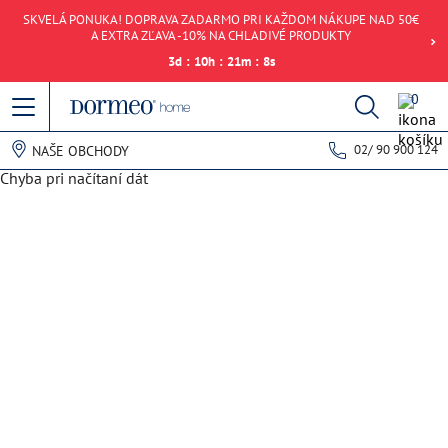
SKVELÁ PONUKA! DOPRAVA ZADARMO PRI KAŽDOM NÁKUPE NAD 50€
A EXTRA ZĽAVA -10% NA CHLADIVÉ PRODUKTY
3
d
:
10
h
:
21
m
:
8
s
0
02/ 90 900 124
NAŠE OBCHODY
Chyba pri načítaní dát