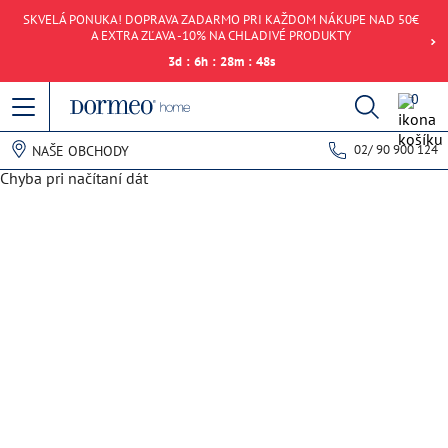
SKVELÁ PONUKA! DOPRAVA ZADARMO PRI KAŽDOM NÁKUPE NAD 50€
A EXTRA ZĽAVA -10% NA CHLADIVÉ PRODUKTY
3
d
:
6
h
:
28
m
:
48
s
0
02/ 90 900 124
NAŠE OBCHODY
Chyba pri načítaní dát