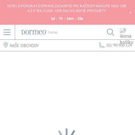
SKVELÁ PONUKA! DOPRAVA ZADARMO PRI KAŽDOM NÁKUPE NAD 50€
A EXTRA ZĽAVA -10% NA CHLADIVÉ PRODUKTY
3
d
:
7
h
:
26
m
:
20
s
0
02/ 90 900 124
NAŠE OBCHODY