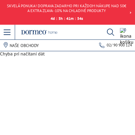
SKVELÁ PONUKA! DOPRAVA ZADARMO PRI KAŽDOM NÁKUPE NAD 50€
A EXTRA ZĽAVA -10% NA CHLADIVÉ PRODUKTY
4
d
:
5
h
:
41
m
:
54
s
0
02/ 90 900 124
NAŠE OBCHODY
Chyba pri načítaní dát