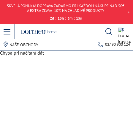
SKVELÁ PONUKA! DOPRAVA ZADARMO PRI KAŽDOM NÁKUPE NAD 50€
A EXTRA ZĽAVA -10% NA CHLADIVÉ PRODUKTY
2
d
:
13
h
:
3
m
:
15
s
0
02/ 90 900 124
NAŠE OBCHODY
Chyba pri načítaní dát