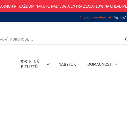
ARMO PRI KAŽDOM NÁKUPE NAD 50€ A EXTRA ZĽAVA -10% NA CHLADIV
02/
Chyba pri načítaní dát
POSTEĽNÁ
Y
NÁBYTOK
DOMÁCNOSŤ
BIELIZEŇ