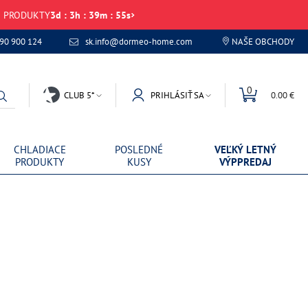
É PRODUKTY
3
d
:
3
h
:
39
m
:
55
s
 90 900 124
sk.info@dormeo-home.com
NAŠE OBCHODY
0
CLUB 5*
PRIHLÁSIŤ SA
0.00 €
CHLADIACE
POSLEDNÉ
VEĽKÝ LETNÝ
PRODUKTY
KUSY
VÝPPREDAJ