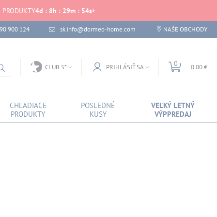
É PRODUKTY
4
d
:
8
h
:
29
m
:
54
s
 90 900 124
sk.info@dormeo-home.com
NAŠE OBCHODY
0
CLUB 5*
PRIHLÁSIŤ SA
0.00 €
CHLADIACE
POSLEDNÉ
VEĽKÝ LETNÝ
PRODUKTY
KUSY
VÝPPREDAJ