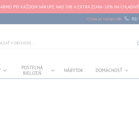
ARMO PRI KAŽDOM NÁKUPE NAD 50€ A EXTRA ZĽAVA -10% NA CHLADIV
02/
Chyba pri načítaní dát
POSTEĽNÁ
Y
NÁBYTOK
DOMÁCNOSŤ
BIELIZEŇ