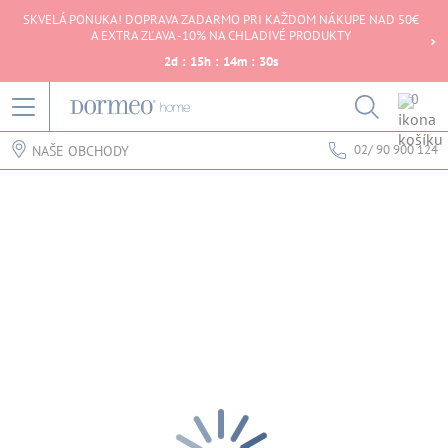
SKVELÁ PONUKA! DOPRAVA ZADARMO PRI KAŽDOM NÁKUPE NAD 50€
A EXTRA ZĽAVA -10% NA CHLADIVÉ PRODUKTY
2
d
:
15
h
:
14
m
:
30
s
0
02/ 90 900 124
NAŠE OBCHODY