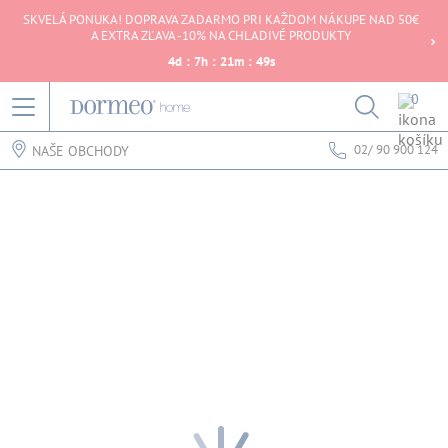
SKVELÁ PONUKA! DOPRAVA ZADARMO PRI KAŽDOM NÁKUPE NAD 50€
A EXTRA ZĽAVA -10% NA CHLADIVÉ PRODUKTY
4
d
:
7
h
:
21
m
:
49
s
0
02/ 90 900 124
NAŠE OBCHODY