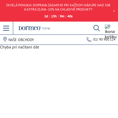
SKVELÁ PONUKA! DOPRAVA ZADARMO PRI KAŽDOM NÁKUPE NAD 50€
A EXTRA ZĽAVA -10% NA CHLADIVÉ PRODUKTY
1
d
:
13
h
:
9
m
:
40
s
0
02/ 90 900 124
NAŠE OBCHODY
Chyba pri načítaní dát