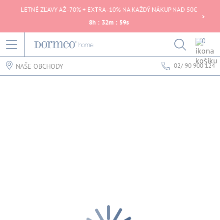
LETNÉ ZĽAVY AŽ -70% + EXTRA -10% NA KAŽDÝ NÁKUP NAD 50€
8
h
:
32
m
:
59
s
0
02/ 90 900 124
NAŠE OBCHODY
Chyba pri načítaní dát