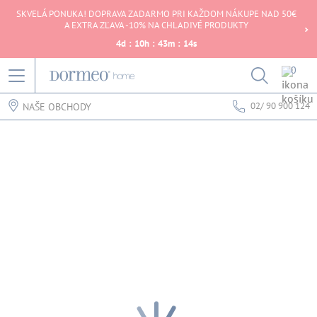
SKVELÁ PONUKA! DOPRAVA ZADARMO PRI KAŽDOM NÁKUPE NAD 50€
A EXTRA ZĽAVA -10% NA CHLADIVÉ PRODUKTY
4
d
:
10
h
:
43
m
:
14
s
0
02/ 90 900 124
NAŠE OBCHODY