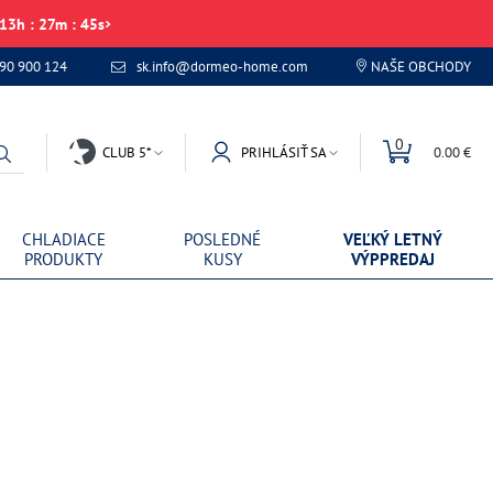
13
h
:
27
m
:
44
s
 90 900 124
sk.info@dormeo-home.com
NAŠE OBCHODY
0
CLUB 5*
PRIHLÁSIŤ SA
0.00 €
CHLADIACE
POSLEDNÉ
VEĽKÝ LETNÝ
PRODUKTY
KUSY
VÝPPREDAJ