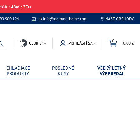
16
h
:
48
m
:
37
s
 90 900 124
sk.info@dormeo-home.com
NAŠE OBCHODY
0
CLUB 5*
PRIHLÁSIŤ SA
0.00 €
CHLADIACE
POSLEDNÉ
VEĽKÝ LETNÝ
PRODUKTY
KUSY
VÝPPREDAJ