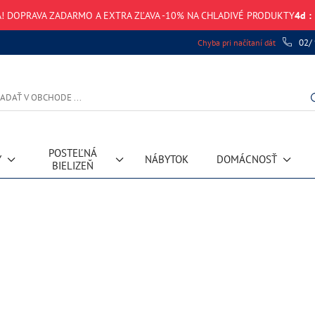
! DOPRAVA ZADARMO A EXTRA ZĽAVA -10% NA CHLADIVÉ PRODUKTY
4
d
:
02/
Chyba pri načítaní dát
POSTEĽNÁ
Y
NÁBYTOK
DOMÁCNOSŤ
BIELIZEŇ