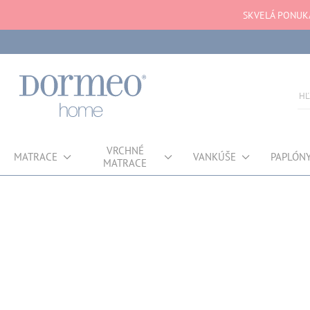
SKVELÁ PONUKA
VRCHNÉ
MATRACE
VANKÚŠE
PAPLÓN
MATRACE
Chyba pri načítaní dát