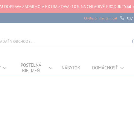
! DOPRAVA ZADARMO A EXTRA ZĽAVA -10% NA CHLADIVÉ PRODUKTY
4
d
:
02/
Chyba pri načítaní dát
POSTEĽNÁ
Y
NÁBYTOK
DOMÁCNOSŤ
BIELIZEŇ