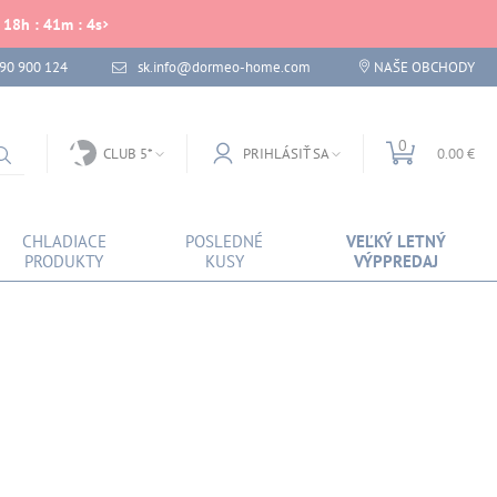
18
h
:
41
m
:
4
s
 90 900 124
sk.info@dormeo-home.com
NAŠE OBCHODY
0
CLUB 5*
PRIHLÁSIŤ SA
0.00 €
CHLADIACE
POSLEDNÉ
VEĽKÝ LETNÝ
PRODUKTY
KUSY
VÝPPREDAJ