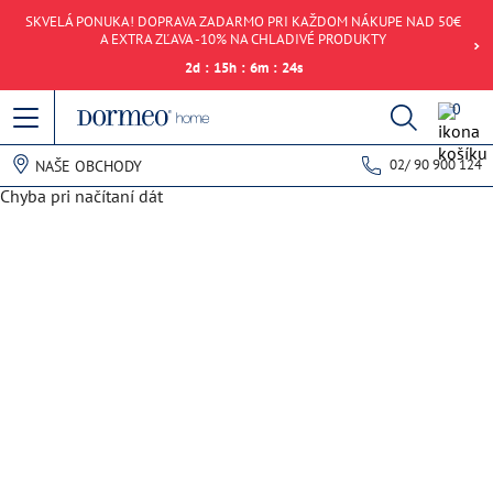
SKVELÁ PONUKA! DOPRAVA ZADARMO PRI KAŽDOM NÁKUPE NAD 50€
A EXTRA ZĽAVA -10% NA CHLADIVÉ PRODUKTY
2
d
:
15
h
:
6
m
:
24
s
0
02/ 90 900 124
NAŠE OBCHODY
Chyba pri načítaní dát