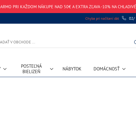
ARMO PRI KAŽDOM NÁKUPE NAD 50€ A EXTRA ZĽAVA -10% NA CHLADIV
02/
Chyba pri načítaní dát
POSTEĽNÁ
Y
NÁBYTOK
DOMÁCNOSŤ
BIELIZEŇ