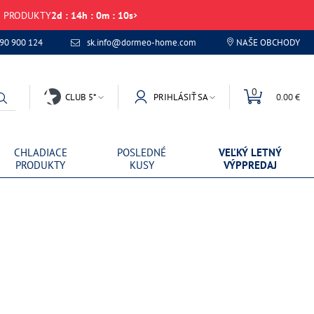
É PRODUKTY
2
d
:
14
h
:
0
m
:
10
s
 90 900 124
sk.info@dormeo-home.com
NAŠE OBCHODY
0
CLUB 5*
PRIHLÁSIŤ SA
0.00 €
CHLADIACE
POSLEDNÉ
VEĽKÝ LETNÝ
PRODUKTY
KUSY
VÝPPREDAJ