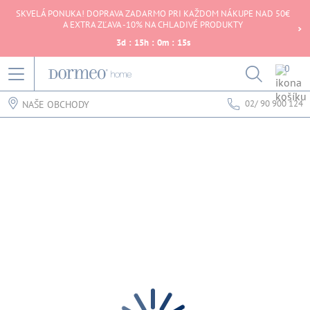
SKVELÁ PONUKA! DOPRAVA ZADARMO PRI KAŽDOM NÁKUPE NAD 50€
A EXTRA ZĽAVA -10% NA CHLADIVÉ PRODUKTY
3
d
:
15
h
:
0
m
:
15
s
0
02/ 90 900 124
NAŠE OBCHODY