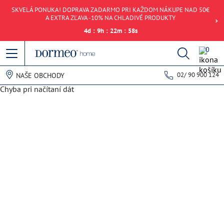
SKVELÁ PONUKA! DOPRAVA ZADARMO PRI KAŽDOM NÁKUPE NAD 50€
A EXTRA ZĽAVA -10% NA CHLADIVÉ PRODUKTY
4
d
:
9
h
:
22
m
:
58
s
0
02/ 90 900 124
NAŠE OBCHODY
Chyba pri načítaní dát