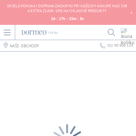
SKVELÁ PONUKA! DOPRAVA ZADARMO PRI KAŽDOM NÁKUPE NAD 50€
A EXTRA ZĽAVA -10% NA CHLADIVÉ PRODUKTY
2
d
:
17
h
:
33
m
:
5
s
0
02/ 90 900 124
NAŠE OBCHODY