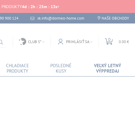
É PRODUKTY
4
d
:
2
h
:
25
m
:
13
s
 90 900 124
sk.info@dormeo-home.com
NAŠE OBCHODY
0
CLUB 5*
PRIHLÁSIŤ SA
0.00 €
CHLADIACE
POSLEDNÉ
VEĽKÝ LETNÝ
PRODUKTY
KUSY
VÝPPREDAJ