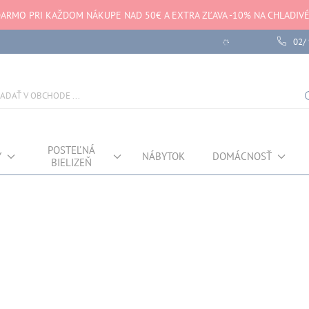
ARMO PRI KAŽDOM NÁKUPE NAD 50€ A EXTRA ZĽAVA -10% NA CHLADIV
02/
Chyba pri načítaní dát
POSTEĽNÁ
Y
NÁBYTOK
DOMÁCNOSŤ
BIELIZEŇ