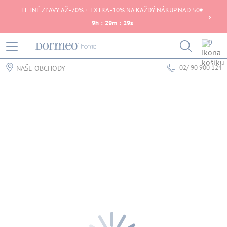
LETNÉ ZĽAVY AŽ -70% + EXTRA -10% NA KAŽDÝ NÁKUP NAD 50€
9
h
:
29
m
:
29
s
0
02/ 90 900 124
NAŠE OBCHODY